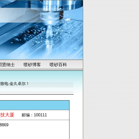
招贤纳士
喷砂博客
喷砂百科
致电-金久卓尔！
科技大厦
邮编：100111
198869